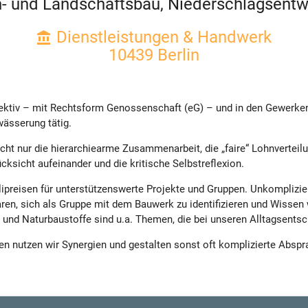
en- und Landschaftsbau, Niederschlagsentw
Dienstleistungen & Handwerk
account_balance
10439 Berlin
ektiv – mit Rechtsform Genossenschaft (eG) – und in den Gewerken 
ässerung tätig.
cht nur die hierarchiearme Zusammenarbeit, die „faire“ Lohnverteil
ksicht aufeinander und die kritische Selbstreflexion.
ipreisen für unterstützenswerte Projekte und Gruppen. Unkomplizi
ren, sich als Gruppe mit dem Bauwerk zu identifizieren und Wissen 
nd Naturbaustoffe sind u.a. Themen, die bei unseren Alltagsentsch
 nutzen wir Synergien und gestalten sonst oft komplizierte Abspra