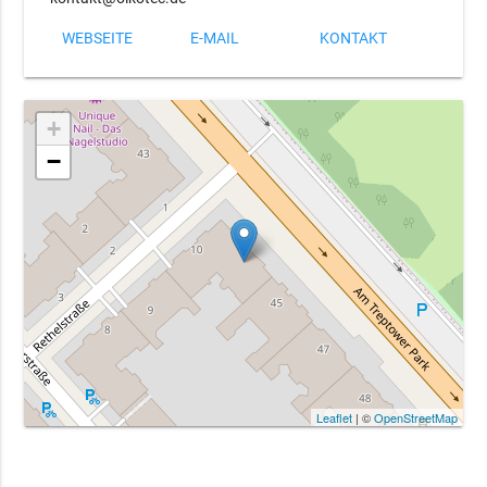
WEBSEITE
E-MAIL
KONTAKT
+
−
Leaflet
| ©
OpenStreetMap