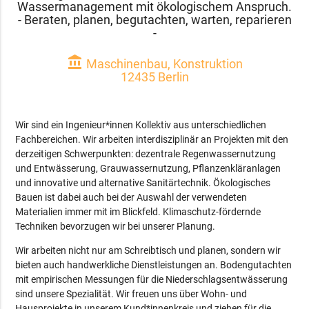
Wassermanagement mit ökologischem Anspruch.
- Beraten, planen, begutachten, warten, reparieren
-
account_balance
Maschinenbau, Konstruktion
12435 Berlin
Wir sind ein Ingenieur*innen Kollektiv aus unterschiedlichen
Fachbereichen. Wir arbeiten interdisziplinär an Projekten mit den
derzeitigen Schwerpunkten: dezentrale Regenwassernutzung
und Entwässerung, Grauwassernutzung, Pflanzenkläranlagen
und innovative und alternative Sanitärtechnik. Ökologisches
Bauen ist dabei auch bei der Auswahl der verwendeten
Materialien immer mit im Blickfeld. Klimaschutz-fördernde
Techniken bevorzugen wir bei unserer Planung.
Wir arbeiten nicht nur am Schreibtisch und planen, sondern wir
bieten auch handwerkliche Dienstleistungen an. Bodengutachten
mit empirischen Messungen für die Niederschlagsentwässerung
sind unsere Spezialität. Wir freuen uns über Wohn- und
Hausprojekte in unserem Kund*innenkreis und ziehen für die