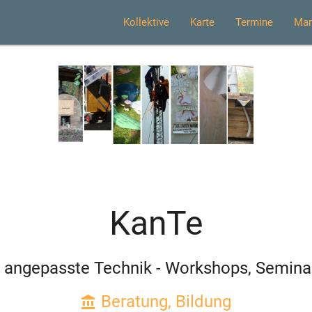
Kollektive
Karte
Termine
Mar
KanTe
ür angepasste Technik - Workshops, Semina
Beratung, Bildung
account_balance