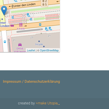
Leaflet
| ©
OpenStreetMap
Impressum / Datenschutzerklärung
created by
>make Utopia_
,