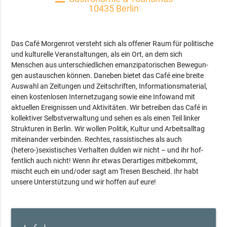
10435 Berlin
Das Café Morgenrot versteht sich als offener Raum für politische
und kultu­relle Veran­stal­tungen, als ein Ort, an dem sich
Menschen aus unterschiedli­chen emanzipatorischen Bewe­gun­
gen austauschen können. Daneben bietet das Café eine breite
Auswahl an Zeitungen und Zeitschriften, Informa­tionsma­terial,
einen kostenlosen Internetzugang sowie eine Infowand mit
aktuellen Er­eignissen und Aktivitäten. Wir betreiben das Café in
kollektiver Selbstverwaltung und sehen es als ei­nen Teil linker
Strukturen in Berlin. Wir wollen Politik, Kultur und Arbeits­alltag
miteinander verbinden. Rech­tes, rassistisches als auch
(hetero-)sexistisches Ver­halten dulden wir nicht – und ihr hof­
fent­lich auch nicht! Wenn ihr etwas Der­artiges mitbekommt,
mischt euch ein und/oder sagt am Tre­sen Bescheid. Ihr habt
unsere Unterstützung und wir hoffen auf eure!