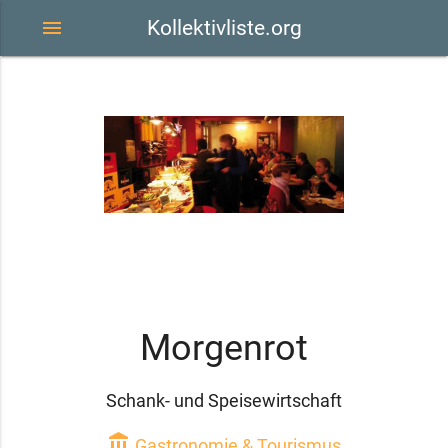
menu
Kollektivliste.org
Morgenrot
Schank- und Speisewirtschaft
account_balance
Gastronomie & Tourismus