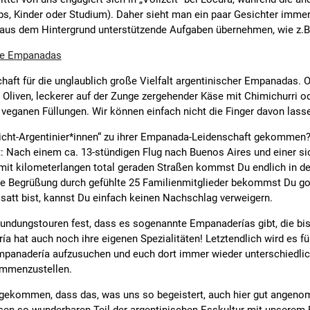
s, Kinder oder Studium). Daher sieht man ein paar Gesichter immer 
e aus dem Hintergrund unterstützende Aufgaben übernehmen, wie z.B
che Empanadas
chaft für die unglaublich große Vielfalt argentinischer Empanadas. 
Oliven, leckerer auf der Zunge zergehender Käse mit Chimichurri od
veganen Füllungen. Wir können einfach nicht die Finger davon lass
cht-Argentinier*innen“ zu ihrer Empanada-Leidenschaft gekommen? 
bt: Nach einem ca. 13-stündigen Flug nach Buenos Aires und einer s
it kilometerlangen total geraden Straßen kommst Du endlich in der 
che Begrüßung durch gefühlte 25 Familienmitglieder bekommst Du g
satt bist, kannst Du einfach keinen Nachschlag verweigern.
rkundungstouren fest, dass es sogenannte Empanaderías gibt, die b
a hat auch noch ihre eigenen Spezialitäten! Letztendlich wird es f
mpanadería aufzusuchen und euch dort immer wieder unterschiedlic
ammenzustellen.
e gekommen, dass das, was uns so begeistert, auch hier gut ange