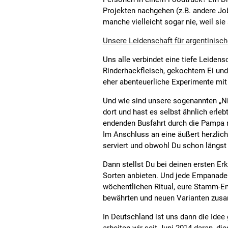
Projekten nachgehen (z.B. andere Job
manche vielleicht sogar nie, weil si
Unsere Leidenschaft für argentinis
Uns alle verbindet eine tiefe Leidens
Rinderhackfleisch, gekochtem Ei und 
eher abenteuerliche Experimente mit 
Und wie sind unsere sogenannten „Ni
dort und hast es selbst ähnlich erle
endenden Busfahrt durch die Pampa m
Im Anschluss an eine äußert herzli
serviert und obwohl Du schon längst 
Dann stellst Du bei deinen ersten E
Sorten anbieten. Und jede Empanaderí
wöchentlichen Ritual, eure Stamm-E
bewährten und neuen Varianten zus
In Deutschland ist uns dann die Ide