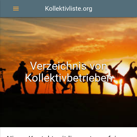
menu
Kollektivliste.org
Verzeichnis von
Kollektivbetrieben