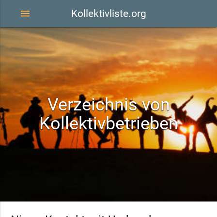
menu
Kollektivliste.org
Verzeichnis von
Kollektivbetrieben